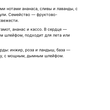
ими нотами ананаса, сливы и лаванды, с
чули. Семейство — фруктово-
свежести.
амот, ананас и кассо. В сердце —
гким шлейфом, подходит для лета или
рды: инжир, роза и ландыш, база —
бину, с мощным, дымным шлейфом.