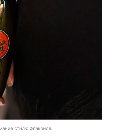
имание стилю флаконов.