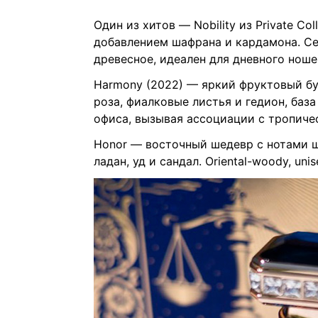
Один из хитов — Nobility из Private C
добавлением шафрана и кардамона. Се
древесное, идеален для дневного нош
Harmony (2022) — яркий фруктовый бук
роза, фиалковые листья и гедион, база
офиса, вызывая ассоциации с тропиче
Honor — восточный шедевр с нотами ша
ладан, уд и сандал. Oriental-woody, u