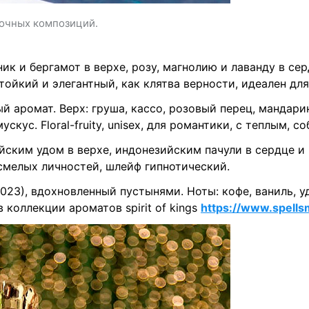
точных композиций.
ик и бергамот в верхе, розу, магнолию и лаванду в серд
 стойкий и элегантный, как клятва верности, идеален дл
 аромат. Верх: груша, кассо, розовый перец, мандарин
мускус. Floral-fruity, unisex, для романтики, с теплым,
ским удом в верхе, индонезийским пачули в сердце и м
смелых личностей, шлейф гипнотический.
023), вдохновленный пустынями. Ноты: кофе, ваниль, уд
 коллекции ароматов spirit of kings
https://www.spellsm