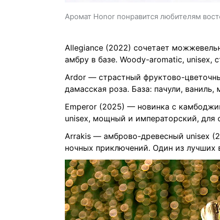
Аромат Honor понравится любителям вос
Allegiance (2022) сочетает можжевельн
амбру в базе. Woody-aromatic, unisex,
Ardor — страстный фруктово-цветочный
дамасская роза. База: пачули, ваниль, 
Emperor (2025) — новинка с камбоджий
unisex, мощный и императорский, для 
Arrakis — амброво-древесный unisex (2
ночных приключений. Один из лучших в