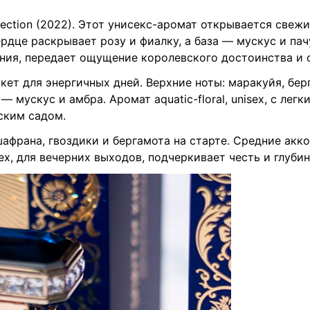
ollection (2022). Этот унисекс-аромат открывается свеж
рдце раскрывает розу и фиалку, а база — мускус и па
ения, передает ощущение королевского достоинства и 
ет для энергичных дней. Верхние ноты: маракуйя, берг
 — мускус и амбра. Аромат aquatic-floral, unisex, с ле
ским садом.
франа, гвоздики и бергамота на старте. Средние акко
nisex, для вечерних выходов, подчеркивает честь и глу